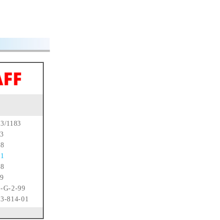
3/1183
3
38
81
88
9
-G-2-99
3-814-01