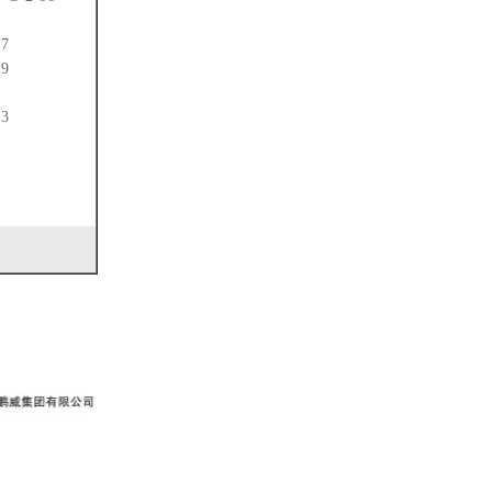
9
87
89
7
83
8
7
8
9