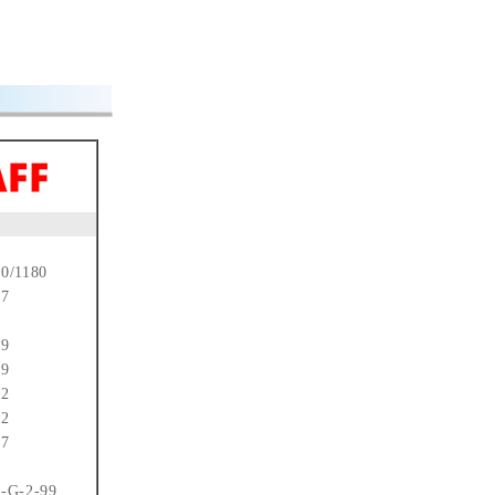
0/1180
07
3
39
19
82
22
27
1
-G-2-99